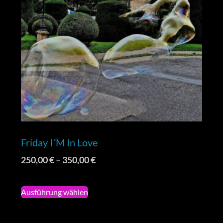
Friday I´m In Love
250,00
€
–
350,00
€
Ausführung wählen