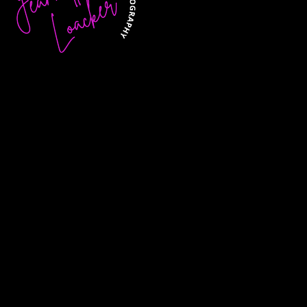
Jeannette Loacker
+43 650 732 77 92
jelo@jelofoto.at
Schloßwald 9b, 6842 Koblach